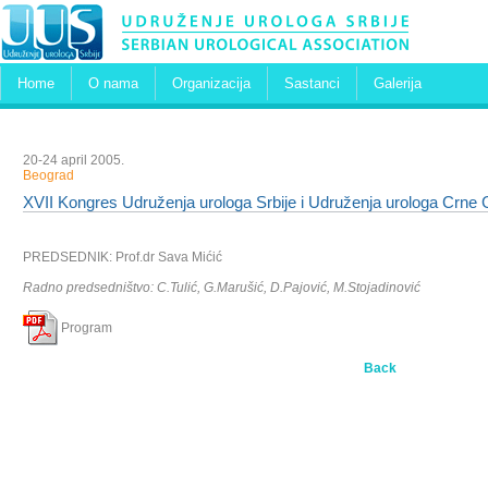
Home
O nama
Organizacija
Sastanci
Galerija
20-24 april 2005.
Beograd
XVII Kongres Udruženja urologa Srbije i Udruženja urologa Crn
PREDSEDNIK: Prof.dr Sava Mićić
Radno predsedništvo: C.Tulić, G.Marušić, D.Pajović, M.Stojadinović
Program
Back