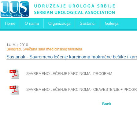
Home
O nama
Organizacija
Sastanci
Galerija
14. Maj 2010.
Beograd, Svečana sala medicinskog fakulteta
Sastanak - Savremeno lečenje karcinoma mokraćne bešike i kar
SAVREMENO LEČENJE KARCINOMA - PROGRAM
SAVREMENO LEČENJE KARCINOMA - OBAVESTENJE + PROG
Back