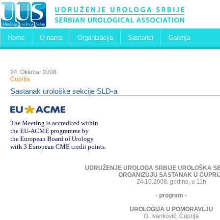
Home
O nama
Organizacija
Sastanci
Galerija
24. Oktobar 2008
Ćuprija
Sastanak urološke sekcije SLD-a
The Meeting is accredited within
the EU-ACME programme by
the European Board of Urology
with
3 European CME credit points.
UDRUŽENJE UROLOGA SRBIJE UROLOŠKA SE
ORGANIZUJU SASTANAK U ĆUPRIJ
24.10.2008. godine, u 11h
- program -
UROLOGIJA U POMORAVLJU
G. Ivanković, Ćuprija