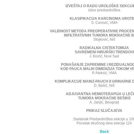
IZVEŠTAJ O RADU UROLOŠKE SEKCIJ
izbor predsedništva
KLASIFIKACIJA KARCINOMA UROT
S. Cerović, VMA
VALIDNOST METODA PREOPERATIVNE PROCEN
INFILTRATIVNIH TUMORA MOKRAĆNE B
Stojković, Niš
RADIKALNA CISTEKTOMIJA
SAVREMENI HIRURŠKI TRENDOVI
J. Ðozić, Novi Sad
PONAŠANJE ZAPREMINE I REZIDUALNO
KOD PAUCA MALIH DIMENZIJA TOKOM 
P. Aleksić, VMA
KOMPLIKACIJE MAINZ-PAUCH II URINARNE 
D. Bašić, Niš
ADJUVANTNA HEMIOTERAPIJA U LEČ
TUMORA MOKRAĆNE BEŠIKE
A. Janjić, Beograd
PRIKAZ SLUČAJEVA
Sastanak Predsedništva sekcije u 10
Pocetak stručnog dela sekcije 11h
Back