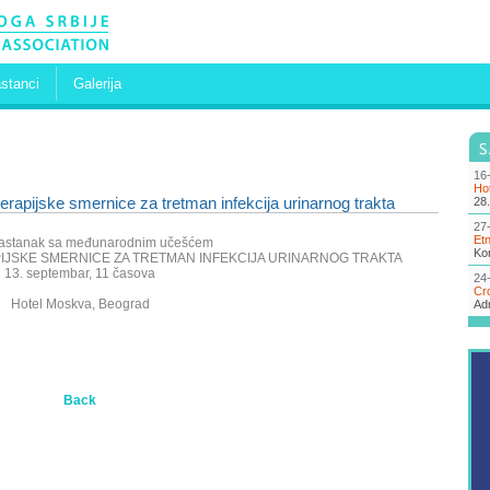
stanci
Galerija
16-
Ho
erapijske smernice za tretman infekcija urinarnog trakta
28.
27
Etn
sastanak sa međunarodnim učešćem
Kon
IJSKE SMERNICE ZA TRETMAN INFEKCIJA URINARNOG TRAKTA
13. septembar, 11 časova
24
Cr
Hotel Moskva, Beograd
Adr
Back