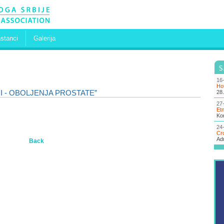
stanci
Galerija
16-
Ho
I - OBOLJENJA PROSTATE”
28.
27
Etn
Kon
24
Cr
Adr
Back