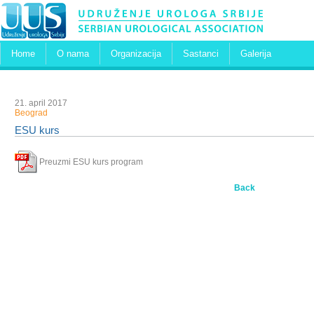
Home
O nama
Organizacija
Sastanci
Galerija
21. april 2017
Beograd
ESU kurs
Preuzmi ESU kurs program
Back